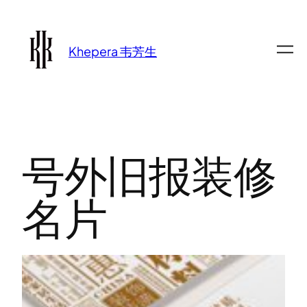
跳
至
Khepera 韦芳生
内
容
号外旧报装修
名片